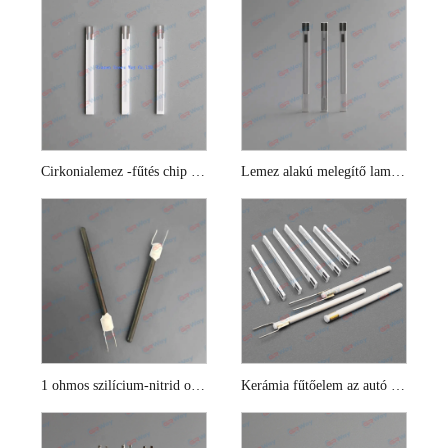
Cirkonialemez -fűtés chip az oxigénérzékelőhöz
Lemez alakú melegítő lambda érzékelőhöz
1 ohmos szilícium-nitrid oxigénérzékelő kerámia fűtőelem
Kerámia fűtőelem az autó oxigénérzékelőjéhez