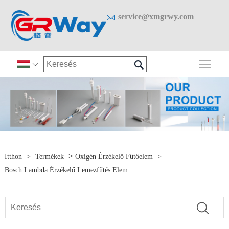

service@xmgrwy.com

A fő

>
Itthon
>
Termékek
Oxigén Érzékelő Fűtőelem
>
Bosch Lambda Érzékelő Lemezfűtés Elem