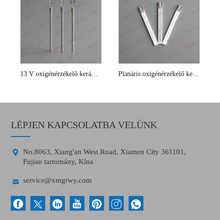
13 V oxigénérzékelő kerámia fűtőelemek
Planáris oxigénérzékelő kerámia fűtőelemek
LÉPJEN KAPCSOLATBA VELÜNK

No.8063, Xiang'an West Road, Xiamen City 361101,
Fujian tartomány, Kína

service@xmgrwy.com