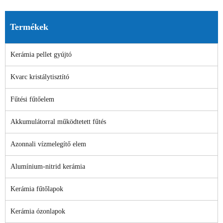
Termékek
Kerámia pellet gyújtó
Kvarc kristálytisztító
Fűtési fűtőelem
Akkumulátorral működtetett fűtés
Azonnali vízmelegítő elem
Alumínium-nitrid kerámia
Kerámia fűtőlapok
Kerámia ózonlapok