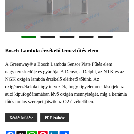
Bosch Lambda érzékelő lemezfűtés elem
A Greenway® a Bosch Lambda Sensor Plate Fűtés elem
nagykereskedője és gyártója. A Denso, a Delphi, az NTK és az
NGK oxigén lambda érzékelő elérhető tőlünk. Az
oxigénérzékelőket úgy tervezték, hogy figyelemmel kísérjék az
autó kipufogóáramában lévő oxigén mennyiségét, míg a kerámia
fűtés fontos szerepet játszik az O2 érzékelőben.
Kérdés küldése
PDF letöltése
Facebook
X
WhatsApp
Pinterest
LinkedIn
Share