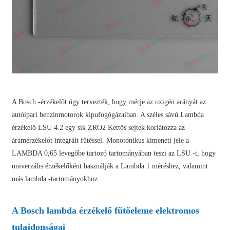
A Bosch -érzékelőt úgy tervezték, hogy mérje az oxigén arányát az
autóipari benzinmotorok kipufogógázaiban. A széles sávú Lambda
érzékelő LSU 4.2 egy sík ZRO2 Kettős sejtek korlátozza az
áramérzékelőt integrált fűtéssel. Monotonikus kimeneti jele a
LAMBDA 0,65 levegőbe tartozó tartományában teszi az LSU -t, hogy
univerzális érzékelőként használják a Lambda 1 méréshez, valamint
más lambda -tartományokhoz.
A Bosch lambda érzékelő fűtőeleme elektromos
tulajdonságai