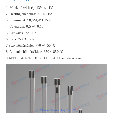
1. Munka feszültség: 13V +/- 1V
2. Heating ellenállás: 9.5 +/- 1Ω
3. Fűtésméret: 58,6*4,4*1,25 mm
4. Fűtésáram: 0,5 +/- 0,1a
5. Aktiválási idő: ≤5s
6. idő - 350 ℃: ≤7s
7.Peak hőmérséklet: 770 +/- 50 ℃
8. A munka hőmérséklete: 350 ~ 850 ℃
9.APPLICATION: BOSCH LSF 4.2 Lambda érzékelő