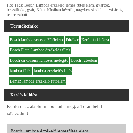
Hot Tags: Bosch Lambda érzékelő lemez fűtés elem, gyártók,
beszállítók, gyár, Kína, Kínában készült, nagykereskedelem, vásárlás,
testreszabott
Termékcímke
Bosch lambda semsor Fűtőelem
Fűtőkar
Kerámia fűtőtest
Bosch Plate Lambda érzékelős fűtés
Bosch cirkónium lemezes melegítő
Bosch fűtőelem
lambda fűtés
lambda érzékelős fűtés
Lemez lambda érzékelő fűtőelem
Kérdés küldése
Kérdését az alábbi űrlapon adja meg. 24 órán belül
válaszolunk.