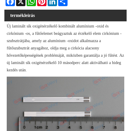
termékleírás
Új laminált sík oxigénérzékelő kombinált alumínium -oxid és
cirkónium -os, a fűtőelemet beágyaztuk az érzékelő elem cirkónium -
szubsztrátjába, amely az alumínium -oxidot alkalmazza a
fűtőszubsztrát anyagához, oldja meg a cirkócia alacsony
hővezetőképességének problémáját, miközben garantálja a jó fűtést. Az
új laminált sík oxigénérzékelő 10 másodperc alatt aktiválható a hideg
kezdés után.