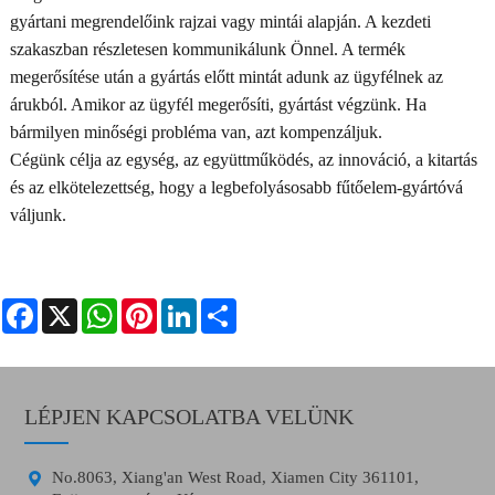
gyártani megrendelőink rajzai vagy mintái alapján. A kezdeti
szakaszban részletesen kommunikálunk Önnel. A termék
megerősítése után a gyártás előtt mintát adunk az ügyfélnek az
árukból. Amikor az ügyfél megerősíti, gyártást végzünk. Ha
bármilyen minőségi probléma van, azt kompenzáljuk.
Cégünk célja az egység, az együttműködés, az innováció, a kitartás
és az elkötelezettség, hogy a legbefolyásosabb fűtőelem-gyártóvá
váljunk.
Facebook
X
WhatsApp
Pinterest
LinkedIn
Share
LÉPJEN KAPCSOLATBA VELÜNK

No.8063, Xiang'an West Road, Xiamen City 361101,