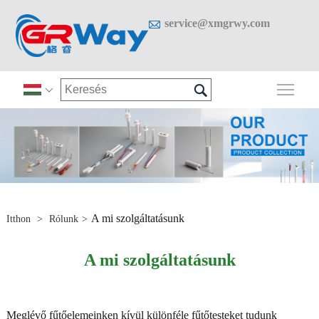

service@xmgrwy.com

A fő

A mi szolgáltatásunk
Itthon
>
Rólunk
>
A mi szolgáltatásunk
Meglévő fűtőelemeinken kívül különféle fűtőtesteket tudunk