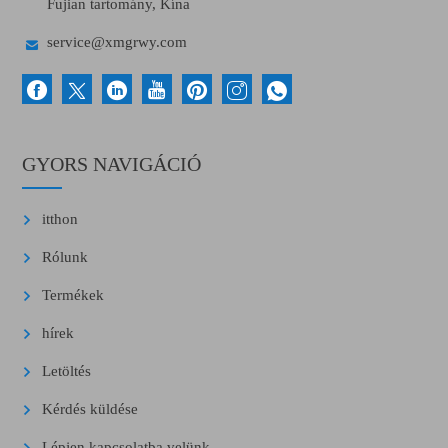
Fujian tartomány, Kína

service@xmgrwy.com
GYORS NAVIGÁCIÓ
itthon
Rólunk
Termékek
hírek
Letöltés
Kérdés küldése
Lépjen kapcsolatba velünk