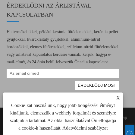
ÉRDEKLŐDNI AZ ÁRLISTÁVAL
KAPCSOLATBAN
Ha termékeinkkel, például kerámia fűtőelemekkel, kerámia pellet
gyújtókkal, kvarckristály gyújtókkal, alumínium-nitrid
hordozókkal, elemes fűtőtestekkel, szilícium-nitrid fűtőelemekkel
vagy árlistával kapcsolatos kérdései vannak, kérjük, hagyja e-
mail-címét, és 24 órán belül felvesszük Önnel a kapcsolatot. .
X
Cookie-kat használunk, hogy jobb böngészési élményt
kínáljunk, elemezzük a webhely forgalmát és személyre
Copyright © 2022 Xiamen Green Way
Links
Sitemap
szabjuk a tartalmat. Az oldal használatával Ön elfogadja
Electronic Technology Co., Ltd. Minden
RSS
XML
kerámia fűtési elem, kerámia pellet gyújtók
a cookie-k használatát.
Adatvédelmi szabályzat
Adatvédelmi
jogát fenntartva.