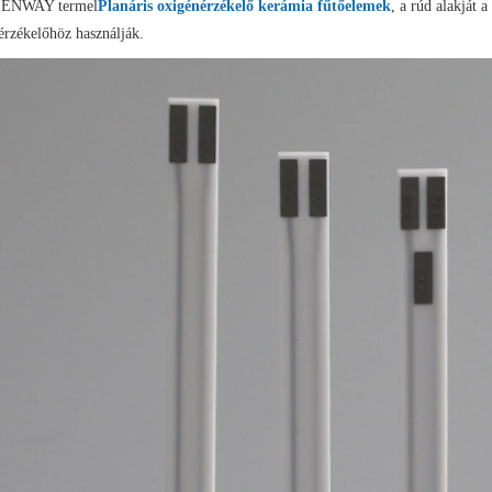
ENWAY termel
Planáris oxigénérzékelő kerámia fűtőelemek
, a rúd alakját 
érzékelőhöz használják.