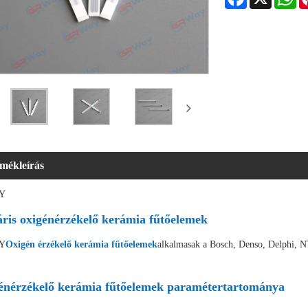
rmékleírás
Y
áris oxigénérzékelő kerámia fűtőelemek
Y
Oxigén érzékelő kerámia fűtőelemek
alkalmasak a Bosch, Denso, Delphi, N
énérzékelő kerámia fűtőelemek paramétertartománya