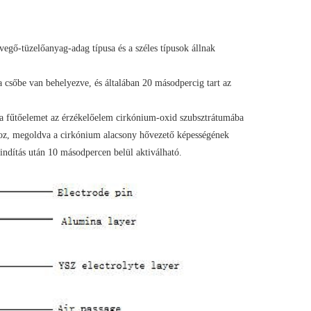
vegő-tüzelőanyag-adag típusa és a széles típusok állnak
sőbe van behelyezve, és általában 20 másodpercig tart az
 a fűtőelemet az érzékelőelem cirkónium-oxid szubsztrátumába
oz, megoldva a cirkónium alacsony hővezető képességének
gindítás után 10 másodpercen belül aktiválható.