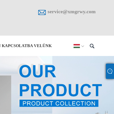

service@xmgrwy.com

N KAPCSOLATBA VELÜNK
