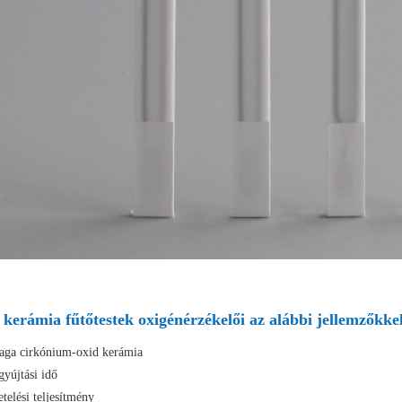
 kerámia fűtőtestek oxigénérzékelői az alábbi jellemzőkke
aga cirkónium-oxid kerámia
gyújtási idő
etelési teljesítmény