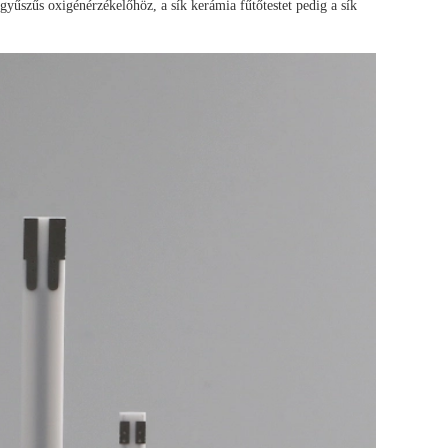
a gyűszűs oxigénérzékelőhöz, a sík kerámia fűtőtestet pedig a sík