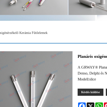
Oxigénérzékelő Kerámia Fűtőelemek
Planáris oxigén
A GRWAY® Planar O
Denso, Delphi és 
Modell:slice
Kérdés küldése
Facebook
X
Wh