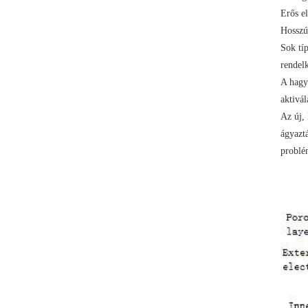
Erős e
Hosszú
Sok típ
rendel
A hagy
aktivál
Az új,
ágyazt
problém