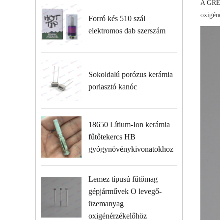
A GRE
oxigén
Forró kés 510 szál
elektromos dab szerszám
Sokoldalú porózus kerámia
porlasztó kanóc
18650 Lítium-Ion kerámia
fűtőtekercs HB
gyógynövénykivonatokhoz
Lemez típusú fűtőmag
gépjárművek O levegő-
üzemanyag
oxigénérzékelőhöz