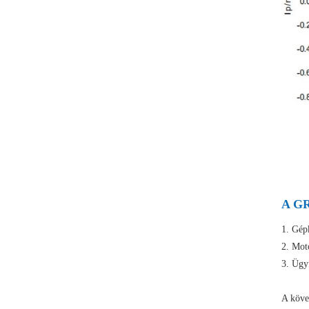
A GR
1. Gép
2. Mot
3. Ügy
A köve