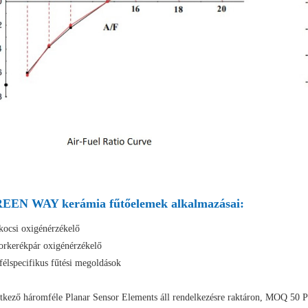
EEN WAY kerámia fűtőelemek alkalmazásai:
kocsi oxigénérzékelő
orkerékpár oxigénérzékelő
félspecifikus fűtési megoldások
tkező háromféle Planar Sensor Elements áll rendelkezésre raktáron, MOQ 50 