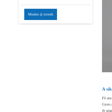
Minden új termék
A sík
Fő any
Gyors 
Jó szig