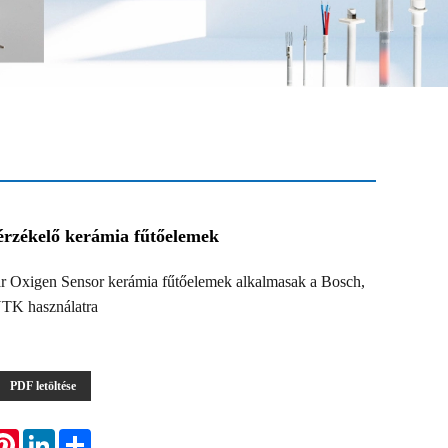
érzékelő kerámia fűtőelemek
xigen Sensor kerámia fűtőelemek alkalmasak a Bosch,
NTK használatra
PDF letöltése
atsApp
Pinterest
LinkedIn
Share