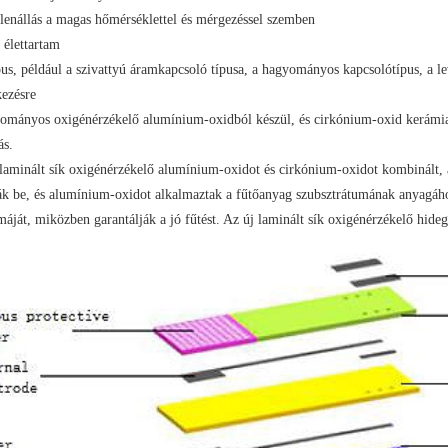
llenállás a magas hőmérséklettel és mérgezéssel szemben
 élettartam
us, például a szivattyú áramkapcsoló típusa, a hagyományos kapcsolótípus, a le
kezésre
ományos oxigénérzékelő alumínium-oxidból készül, és cirkónium-oxid kerámia c
ás.
 laminált sík oxigénérzékelő alumínium-oxidot és cirkónium-oxidot kombinált,
ák be, és alumínium-oxidot alkalmaztak a fűtőanyag szubsztrátumának anyagáh
áját, miközben garantálják a jó fűtést. Az új laminált sík oxigénérzékelő hide