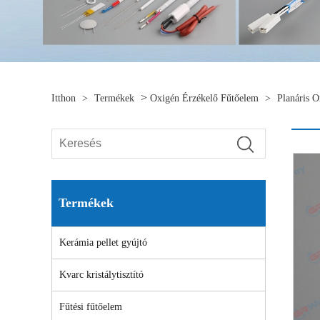
>
Itthon
>
Termékek
Oxigén Érzékelő Fűtőelem
>
Planáris 
Termékek
Kerámia pellet gyújtó
Kvarc kristálytisztító
Fűtési fűtőelem