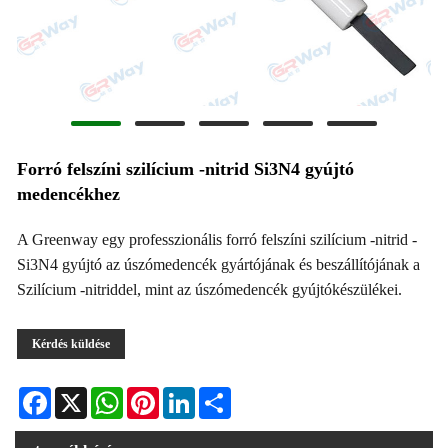
Forró felszíni szilícium -nitrid Si3N4 gyújtó
medencékhez
A Greenway egy professzionális forró felszíni szilícium -nitrid -
Si3N4 gyújtó az úszómedencék gyártójának és beszállítójának a
Szilícium -nitriddel, mint az úszómedencék gyújtókészülékei.
Kérdés küldése
Facebook
X
WhatsApp
Pinterest
LinkedIn
Share