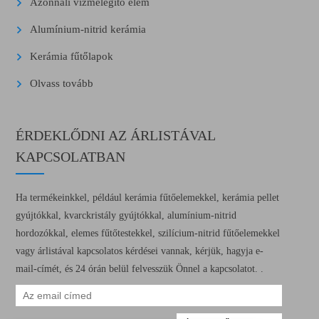
Azonnali vízmelegítő elem
Alumínium-nitrid kerámia
Kerámia fűtőlapok
Olvass tovább
ÉRDEKLŐDNI AZ ÁRLISTÁVAL
KAPCSOLATBAN
Ha termékeinkkel, például kerámia fűtőelemekkel, kerámia pellet
gyújtókkal, kvarckristály gyújtókkal, alumínium-nitrid
hordozókkal, elemes fűtőtestekkel, szilícium-nitrid fűtőelemekkel
vagy árlistával kapcsolatos kérdései vannak, kérjük, hagyja e-
mail-címét, és 24 órán belül felvesszük Önnel a kapcsolatot. .