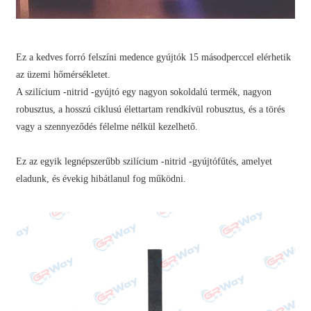
Ez a kedves forró felszíni medence gyújtók 15 másodperccel elérhetik
az üzemi hőmérsékletet.
A szilícium -nitrid -gyújtó egy nagyon sokoldalú termék, nagyon
robusztus, a hosszú ciklusú élettartam rendkívül robusztus, és a törés
vagy a szennyeződés félelme nélkül kezelhető.
Ez az egyik legnépszerűbb szilícium -nitrid -gyújtófűtés, amelyet
eladunk, és évekig hibátlanul fog működni.