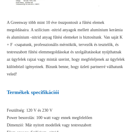
A Greenway több mint 10 éve összpontosít a fűtési elemek
megoldásaira. A szilícium -nitrid anyagok mellett alumínium kerámia
és alumínium -nitrid anyag fűtési elemeket is biztosítunk. Van saját K
+ F -csapatunk, professzionális mérnökök, tervezők és tesztelők, és
testreszabott fűtési elemmegoldásokat és szolgáltatásokat nyújthatnak
az ügyfelek rajzai vagy mintái szerint, hogy megfeleljenek az ügyfelek
különböző igényeinek. Bízunk benne, hogy üzleti partnerré válhatunk
veled!
Termékek specifikációi
Feszültség: 120 V és 230 V
Power besorolás: 100 watt vagy ennek megfelelően
Dimenzió: Már nyitott modellek vagy testreszabott