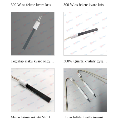
300 W-os fekete kvarc kristály melegítő öngyújtó
300 W-os fekete kvarc kristály gyújtó
Téglalap alakú kvarc öngyújtó
300W Quartz kristály gyújtás a biomassza kazánhoz
Magas hőmérsékletű SIC fűtőelem szilárd üzemanyag -kazánokhoz
Forró felületű szilícium-nitrid gyújtó gáztűzhelyekhez