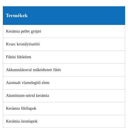
Termékek
Kerámia pellet gyújtó
Kvarc kristálytisztító
Fűtési fűtőelem
Akkumulátorral működtetett fűtés
Azonnali vízmelegítő elem
Alumínium-nitrid kerámia
Kerámia fűtőlapok
Kerámia ózonlapok