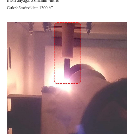
Elem anyaga: Szilícium -nitrid
Csúcshőmérséklet: 1300 ℃