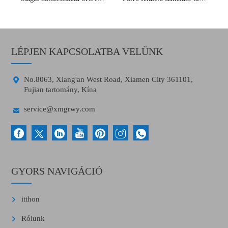
LÉPJEN KAPCSOLATBA VELÜNK

No.8063, Xiang'an West Road, Xiamen City 361101,
Fujian tartomány, Kína

service@xmgrwy.com
GYORS NAVIGÁCIÓ
itthon
Rólunk