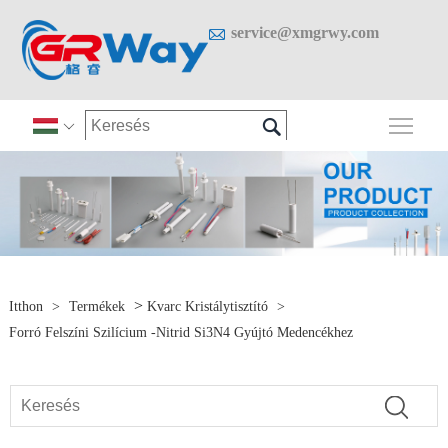

service@xmgrwy.com

A fő

>
Itthon
>
Termékek
Kvarc Kristálytisztító
>
Forró Felszíni Szilícium -nitrid Si3N4 Gyújtó Medencékhez