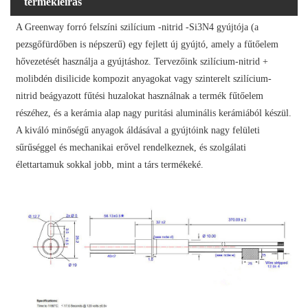
termékleírás
A Greenway forró felszíni szilícium -nitrid -Si3N4 gyújtója (a
pezsgőfürdőben is népszerű) egy fejlett új gyújtó, amely a fűtőelem
hővezetését használja a gyújtáshoz. Tervezőink szilícium-nitrid +
molibdén disilicide kompozit anyagokat vagy szinterelt szilícium-
nitrid beágyazott fűtési huzalokat használnak a termék fűtőelem
részéhez, és a kerámia alap nagy puritási aluminális kerámiából készül.
A kiváló minőségű anyagok áldásával a gyújtóink nagy felületi
sűrűséggel és mechanikai erővel rendelkeznek, és szolgálati
élettartamuk sokkal jobb, mint a társ termékeké.