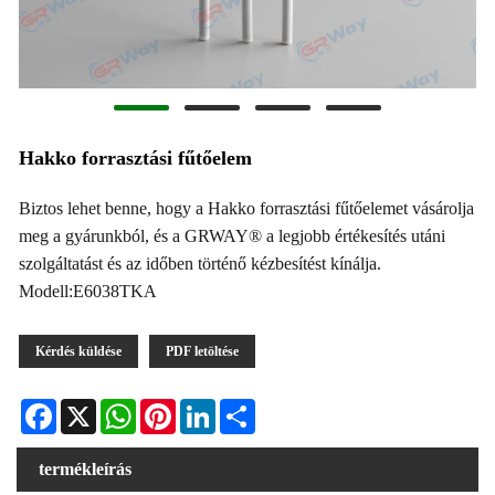
Hakko forrasztási fűtőelem
Biztos lehet benne, hogy a Hakko forrasztási fűtőelemet vásárolja
meg a gyárunkból, és a GRWAY® a legjobb értékesítés utáni
szolgáltatást és az időben történő kézbesítést kínálja.
Modell:E6038TKA
Kérdés küldése
PDF letöltése
Facebook
X
WhatsApp
Pinterest
LinkedIn
Share
termékleírás