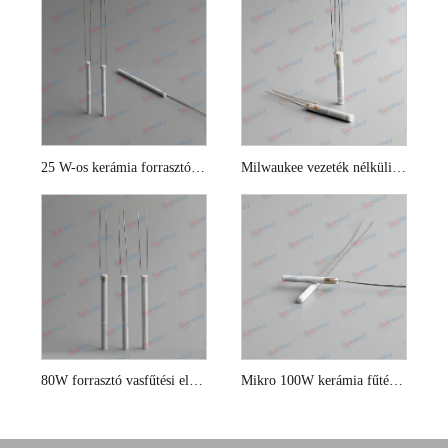
25 W-os kerámia forrasztó fűtőelem
Milwaukee vezeték nélküli forrasztó vas fűtőelem
80W forrasztó vasfűtési elemek
Mikro 100W kerámia fűtési elem