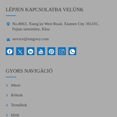
LÉPJEN KAPCSOLATBA VELÜNK

No.8063, Xiang'an West Road, Xiamen City 361101,
Fujian tartomány, Kína

service@xmgrwy.com
GYORS NAVIGÁCIÓ
itthon
Rólunk
Termékek
hírek