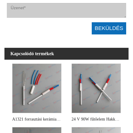
Kapcsolódó termékek
A1321 forrasztási kerámia fűtőelem
24 V 90W fűtőelem Hakko 942 forrasztóállomáshoz