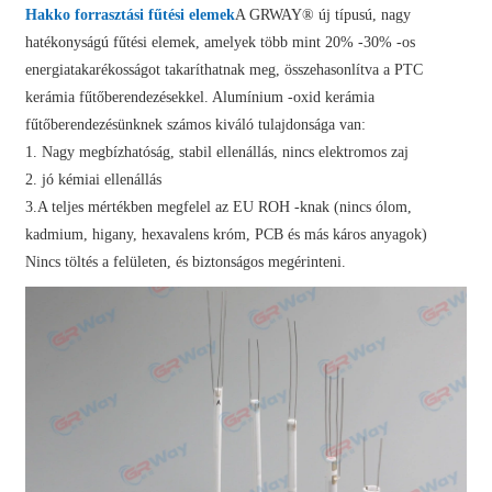
Hakko forrasztási fűtési elemek
A GRWAY® új típusú, nagy
hatékonyságú fűtési elemek, amelyek több mint 20% -30% -os
energiatakarékosságot takaríthatnak meg, összehasonlítva a PTC
kerámia fűtőberendezésekkel. Alumínium -oxid kerámia
fűtőberendezésünknek számos kiváló tulajdonsága van:
1. Nagy megbízhatóság, stabil ellenállás, nincs elektromos zaj
2. jó kémiai ellenállás
3.A teljes mértékben megfelel az EU ROH -knak (nincs ólom,
kadmium, higany, hexavalens króm, PCB és más káros anyagok)
Nincs töltés a felületen, és biztonságos megérinteni.