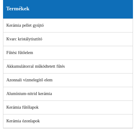
Termékek
Kerámia pellet gyújtó
Kvarc kristálytisztító
Fűtési fűtőelem
Akkumulátorral működtetett fűtés
Azonnali vízmelegítő elem
Alumínium-nitrid kerámia
Kerámia fűtőlapok
Kerámia ózonlapok