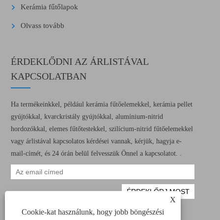
Kerámia fűtőlapok
Olvass tovább
ÉRDEKLŐDNI AZ ÁRLISTÁVAL
KAPCSOLATBAN
Ha termékeinkkel, például kerámia fűtőelemekkel, kerámia pellet
gyújtókkal, kvarckristály gyújtókkal, alumínium-nitrid
hordozókkal, elemes fűtőtestekkel, szilícium-nitrid fűtőelemekkel
vagy árlistával kapcsolatos kérdései vannak, kérjük, hagyja e-
mail-címét, és 24 órán belül felvesszük Önnel a kapcsolatot. .
X
Cookie-kat használunk, hogy jobb böngészési