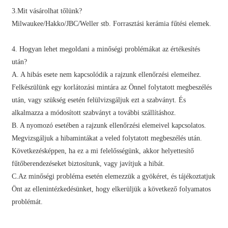
3.Mit vásárolhat tőlünk?
Milwaukee/Hakko/JBC/Weller stb. Forrasztási kerámia fűtési elemek.
4. Hogyan lehet megoldani a minőségi problémákat az értékesítés
után?
A. A hibás esete nem kapcsolódik a rajzunk ellenőrzési elemeihez.
Felkészülünk egy korlátozási mintára az Önnel folytatott megbeszélés
után, vagy szükség esetén felülvizsgáljuk ezt a szabványt. És
alkalmazza a módosított szabványt a további szállításhoz.
B. A nyomozó esetében a rajzunk ellenőrzési elemeivel kapcsolatos.
Megvizsgáljuk a hibamintákat a veled folytatott megbeszélés után.
Következésképpen, ha ez a mi felelősségünk, akkor helyettesítő
fűtőberendezéseket biztosítunk, vagy javítjuk a hibát.
C.Az minőségi probléma esetén elemezzük a gyökéret, és tájékoztatjuk
Önt az ellenintézkedésünket, hogy elkerüljük a következő folyamatos
problémát.