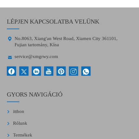
LÉPJEN KAPCSOLATBA VELÜNK

No.8063, Xiang'an West Road, Xiamen City 361101,
Fujian tartomány, Kína

service@xmgrwy.com
GYORS NAVIGÁCIÓ
itthon
Rólunk
Termékek