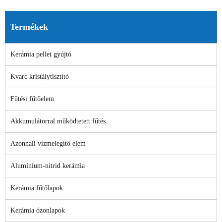
Termékek
Kerámia pellet gyújtó
Kvarc kristálytisztító
Fűtési fűtőelem
Akkumulátorral működtetett fűtés
Azonnali vízmelegítő elem
Alumínium-nitrid kerámia
Kerámia fűtőlapok
Kerámia ózonlapok