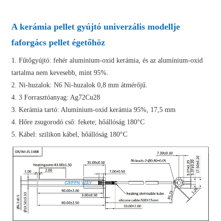
A kerámia pellet gyújtó univerzális modellje
faforgács pellet égetőhöz
1. Fűtőgyújtó: fehér alumínium-oxid kerámia, és az alumínium-oxid
tartalma nem kevesebb, mint 95%.
2. Ni-huzalok: N6 Ni-huzalok 0,8 mm átmérőjű.
4. 3 Forrasztóanyag: Ag72Cu28
3. Kerámia tartó: Alumínium-oxid kerámia 95%, 17,5 mm
4. Hőre zsugorodó cső: fekete; hőállóság 180°C
5. Kábel: szilikon kábel, hőállóság 180°C