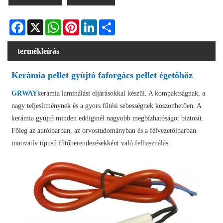
Facebook
X
WhatsApp
Pinterest
LinkedIn
Share
termékleírás
Kerámia pellet gyújtó faforgács pellet égetőhöz
GRWAY
kerámia laminálási eljárásokkal készül. A kompaktságnak, a
nagy teljesítménynek és a gyors fűtési sebességnek köszönhetően. A
kerámia gyújtó minden eddiginél nagyobb megbízhatóságot biztosít.
Főleg az autóiparban, az orvostudományban és a félvezetőiparban
innovatív típusú fűtőberendezésekként való felhasználás.