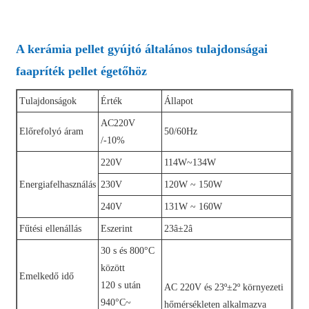
A kerámia pellet gyújtó általános tulajdonságai
faapríték pellet égetőhöz
Tulajdonságok
Érték
Állapot
AC220V
Előrefolyó áram
50/60Hz
/-10%
220V
114W~134W
Energiafelhasználás
230V
120W ~ 150W
240V
131W ~ 160W
Fűtési ellenállás
Eszerint
23â±2â
30 s és 800°C
között
Emelkedő idő
120 s után
AC 220V és 23º±2º környezeti
940°C~
hőmérsékleten alkalmazva