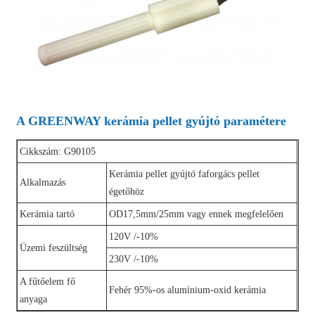
A GREENWAY kerámia pellet gyújtó paramétere
Cikkszám: G90105
Kerámia pellet gyújtó faforgács pellet
Alkalmazás
égetőhöz
Kerámia tartó
OD17,5mm/25mm vagy ennek megfelelően
120V /-10%
Üzemi feszültség
230V /-10%
A fűtőelem fő
Fehér 95%-os alumínium-oxid kerámia
anyaga