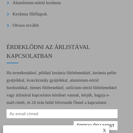
Alumínium-nitrid kerámia
Kerámia fűtőlapok
Olvass tovább
ÉRDEKLŐDNI AZ ÁRLISTÁVAL
KAPCSOLATBAN
Ha termékeinkkel, például kerámia fűtőelemekkel, kerámia pellet
gyújtókkal, kvarckristály gyújtókkal, alumínium-nitrid
hordozókkal, elemes fűtőtestekkel, szilícium-nitrid fűtőelemekkel
vagy árlistával kapcsolatos kérdései vannak, kérjük, hagyja e-
mail-címét, és 24 órán belül felvesszük Önnel a kapcsolatot. .
X