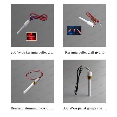
200 W-os kerámia pellet gyújtó biomassza kazánhoz
Kerámia pellet grill gyújtó
Rézszálú alumínium-oxid kerámia pellet gyújtó
300 W-os pellet gyújtás pellet kályhákhoz