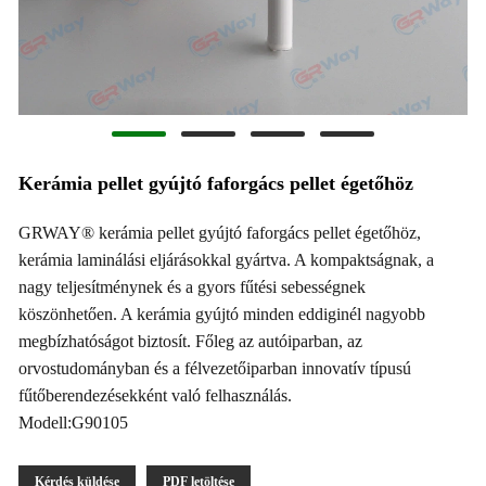
Kerámia pellet gyújtó faforgács pellet égetőhöz
GRWAY® kerámia pellet gyújtó faforgács pellet égetőhöz,
kerámia laminálási eljárásokkal gyártva. A kompaktságnak, a
nagy teljesítménynek és a gyors fűtési sebességnek
köszönhetően. A kerámia gyújtó minden eddiginél nagyobb
megbízhatóságot biztosít. Főleg az autóiparban, az
orvostudományban és a félvezetőiparban innovatív típusú
fűtőberendezésekként való felhasználás.
Modell:G90105
Kérdés küldése
PDF letöltése