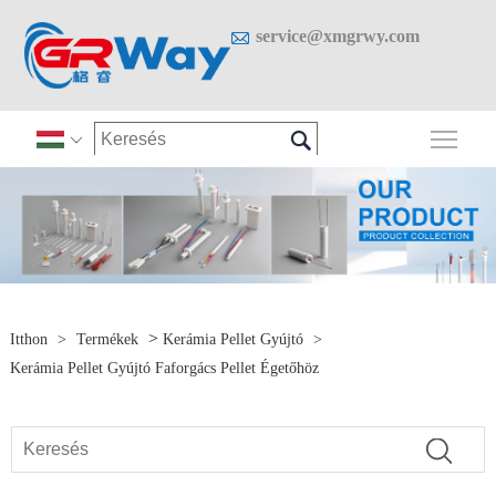

service@xmgrwy.com

A fő

>
Itthon
>
Termékek
Kerámia Pellet Gyújtó
>
Kerámia Pellet Gyújtó Faforgács Pellet Égetőhöz