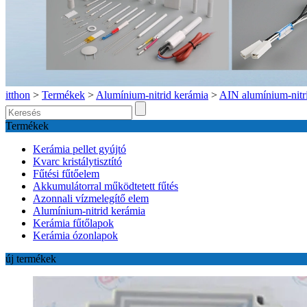
itthon
>
Termékek
>
Alumínium-nitrid kerámia
>
AIN alumínium-nitr
Termékek
Kerámia pellet gyújtó
Kvarc kristálytisztító
Fűtési fűtőelem
Akkumulátorral működtetett fűtés
Azonnali vízmelegítő elem
Alumínium-nitrid kerámia
Kerámia fűtőlapok
Kerámia ózonlapok
új termékek