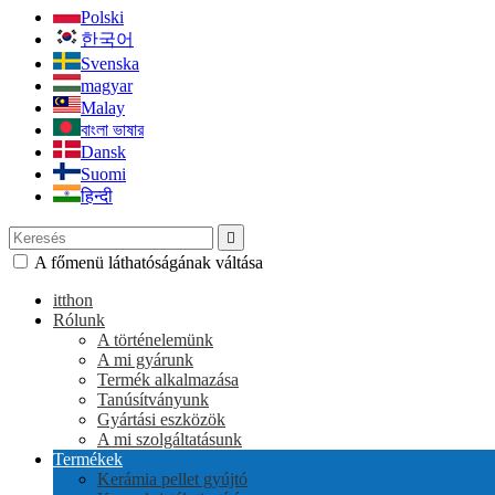
Polski
한국어
Svenska
magyar
Malay
বাংলা ভাষার
Dansk
Suomi
हिन्दी

A főmenü láthatóságának váltása
itthon
Rólunk
A történelemünk
A mi gyárunk
Termék alkalmazása
Tanúsítványunk
Gyártási eszközök
A mi szolgáltatásunk
Termékek
Kerámia pellet gyújtó