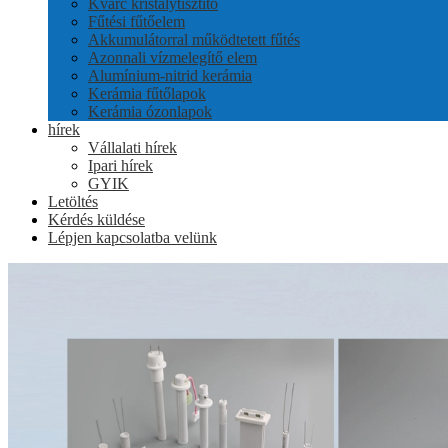
Kvarc kristálytisztító
Fűtési fűtőelem
Akkumulátorral működtetett fűtés
Azonnali vízmelegítő elem
Alumínium-nitrid kerámia
Kerámia fűtőlapok
Kerámia ózonlapok
hírek
Vállalati hírek
Ipari hírek
GYIK
Letöltés
Kérdés küldése
Lépjen kapcsolatba velünk