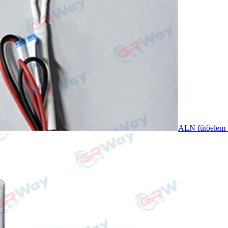
ALN fűtőelem f