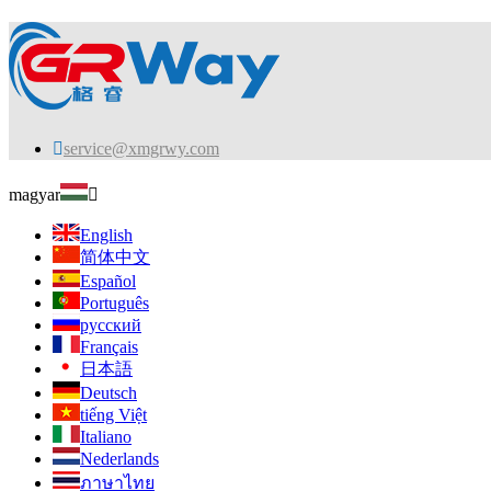

service@xmgrwy.com
magyar

English
简体中文
Español
Português
русский
Français
日本語
Deutsch
tiếng Việt
Italiano
Nederlands
ภาษาไทย