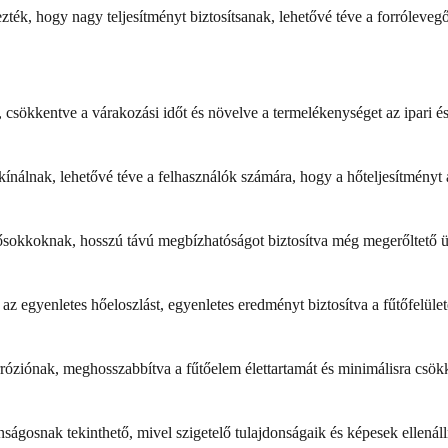
zték, hogy nagy teljesítményt biztosítsanak, lehetővé téve a forróleveg
csökkentve a várakozási időt és növelve a termelékenységet az ipari é
álnak, lehetővé téve a felhasználók számára, hogy a hőteljesítményt az 
 hősokkoknak, hosszú távú megbízhatóságot biztosítva még megerőltető 
 az egyenletes hőeloszlást, egyenletes eredményt biztosítva a fűtőfelület
róziónak, meghosszabbítva a fűtőelem élettartamát és minimálisra csökk
nságosnak tekinthető, mivel szigetelő tulajdonságaik és képesek ellená