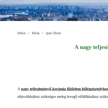
Itthon
>
Hírek
>
Ipari Hírek
A nagy teljes
A
nagy teljesítményű kerámia fűtőelem hőlégpisztolyho
eltávolításához szükséges meleg levegő előállításához szüks