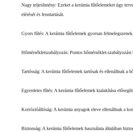
Nagy teljesítmény: Ezeket a kerámia fűtőelemeket úgy terve
elérését és fenntartását.
Gyors fűtés: A kerámia fűtőelemek gyorsan felmelegszenek, 
Hőmérsékletszabályozás: Pontos hőmérséklet-szabályozást kín
Tartósság: A kerámia fűtőelemek tartósak és ellenállnak a
Egyenletes fűtés: A kerámia fűtőelemek kialakítása elősegíti
Korrózióállóság: A kerámia anyagok eleve ellenállnak a kor
Biztonság: A kerámia fűtőelemek használata általában bizto