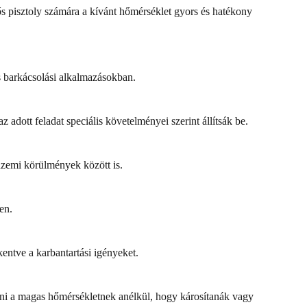
ős pisztoly számára a kívánt hőmérséklet gyors és hatékony
s barkácsolási alkalmazásokban.
adott feladat speciális követelményei szerint állítsák be.
üzemi körülmények között is.
en.
entve a karbantartási igényeket.
llni a magas hőmérsékletnek anélkül, hogy károsítanák vagy