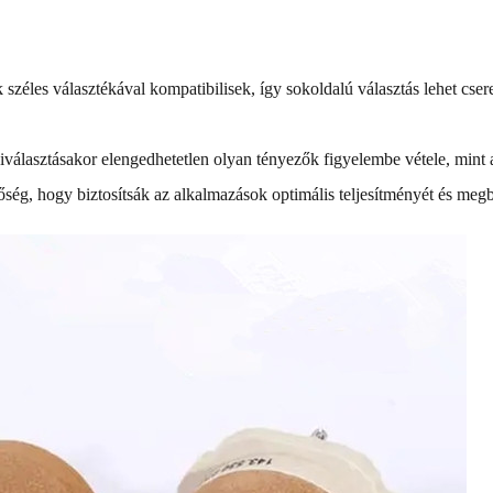
zéles választékával kompatibilisek, így sokoldalú választás lehet csere 
választásakor elengedhetetlen olyan tényezők figyelembe vétele, mint a 
őség, hogy biztosítsák az alkalmazások optimális teljesítményét és megb