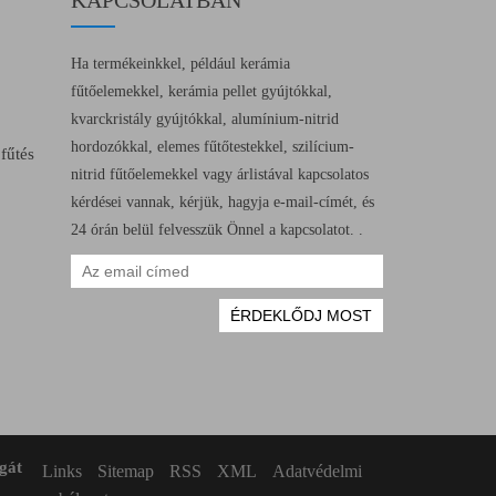
KAPCSOLATBAN
Ha termékeinkkel, például kerámia
fűtőelemekkel, kerámia pellet gyújtókkal,
kvarckristály gyújtókkal, alumínium-nitrid
hordozókkal, elemes fűtőtestekkel, szilícium-
fűtés
nitrid fűtőelemekkel vagy árlistával kapcsolatos
kérdései vannak, kérjük, hagyja e-mail-címét, és
24 órán belül felvesszük Önnel a kapcsolatot. .
gát
Links
Sitemap
RSS
XML
Adatvédelmi