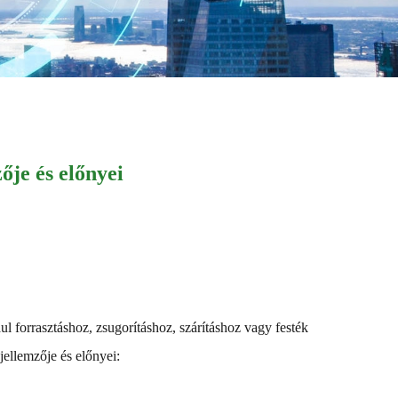
ője és előnyei
l forrasztáshoz, zsugorításhoz, szárításhoz vagy festék
jellemzője és előnyei: