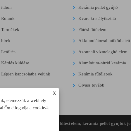
itthon
Kerámia pellet gyújtó
Rólunk
Kvarc kristálytisztító
Termékek
Fűtési fűtőelem
hírek
Akkumulátorral működtetett 
Letöltés
Azonnali vízmelegítő elem
Kérdés küldése
Alumínium-nitrid kerámia
Lépjen kapcsolatba velünk
Kerámia fűtőlapok
Olvass tovább
X
unk, elemezzük a webhely
val Ön elfogadja a cookie-k
y Co., Ltd. Minden kerámia fűtési elem, kerámia pellet gyújtók jo