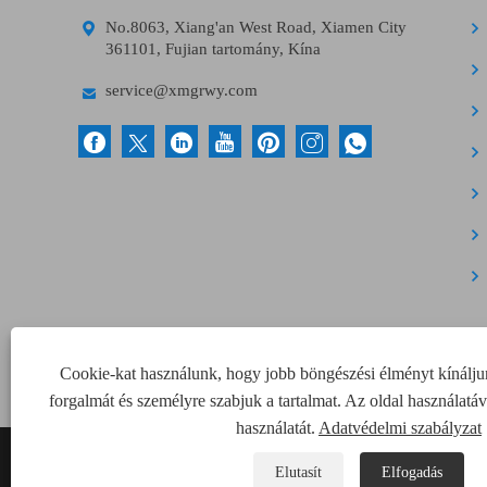

No.8063, Xiang'an West Road, Xiamen City
361101, Fujian tartomány, Kína

service@xmgrwy.com
Cookie-kat használunk, hogy jobb böngészési élményt kínálj
forgalmát és személyre szabjuk a tartalmat. Az oldal használatá
használatát.
Adatvédelmi szabályzat
Copyright © 2022 Xiamen Green Way Electronic Technolog
Elutasít
Elfogadás
fenntartva.