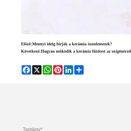
Előző:
Mennyi ideig bírják a kerámia ózonlemezek?
Következő:
Hogyan működik a kerámia fűtőtest az oxigénérzé
Facebook
X
WhatsApp
Pinterest
LinkedIn
Share