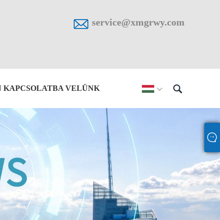

service@xmgrwy.com

N KAPCSOLATBA VELÜNK
