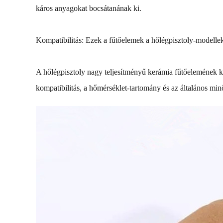
káros anyagokat bocsátanának ki.
Kompatibilitás: Ezek a fűtőelemek a hőlégpisztoly-modellek s
A hőlégpisztoly nagy teljesítményű kerámia fűtőelemének ki
kompatibilitás, a hőmérséklet-tartomány és az általános min