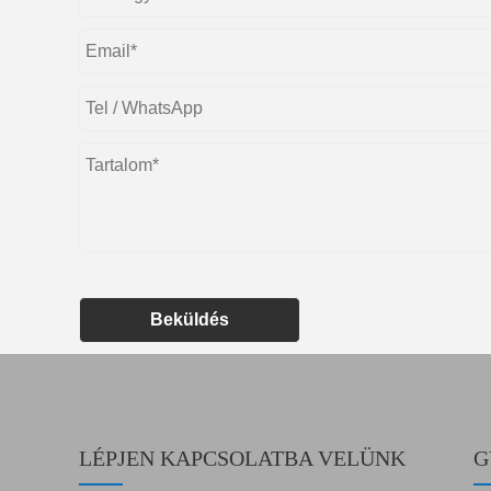
Beküldés
LÉPJEN KAPCSOLATBA VELÜNK
G