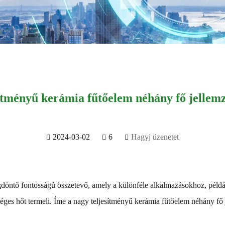
ítményű kerámia fűtőelem néhány fő jellemz
2024-03-02
6
Hagyj üzenetet
z
döntő fontosságú összetevő, amely a különféle alkalmazásokhoz, példáu
éges hőt termeli. Íme a nagy teljesítményű kerámia fűtőelem néhány fő 