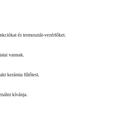
kciókat és termosztát-vezérlőket.
atai vannak.
kt kerámia fűtőtest.
ználni kívánja.