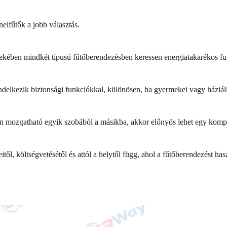
lfűtők a jobb választás.
kében mindkét típusú fűtőberendezésben keressen energiatakarékos fun
delkezik biztonsági funkciókkal, különösen, ha gyermekei vagy háziáll
n mozgatható egyik szobából a másikba, akkor előnyös lehet egy kompa
től, költségvetésétől és attól a helytől függ, ahol a fűtőberendezést has