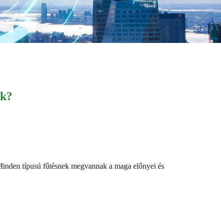
ők?
e. Minden típusú fűtésnek megvannak a maga előnyei és