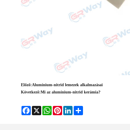
Előző:
Alumínium-nitrid lemezek alkalmazásai
Következő:
Mi az alumínium-nitrid kerámia?
Facebook
X
WhatsApp
Pinterest
LinkedIn
Share