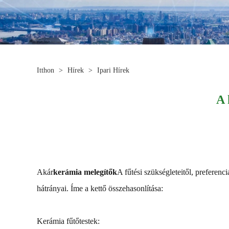
Itthon
>
Hírek
>
Ipari Hírek
A 
Akár
kerámia melegítők
A fűtési szükségleteitől, preferen
hátrányai. Íme a kettő összehasonlítása:
Kerámia fűtőtestek: