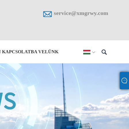

service@xmgrwy.com

N KAPCSOLATBA VELÜNK
