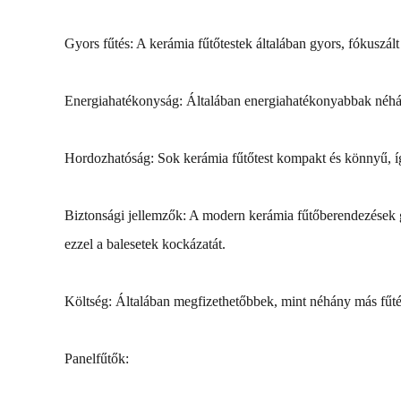
Gyors fűtés: A kerámia fűtőtestek általában gyors, fókuszált
Energiahatékonyság: Általában energiahatékonyabbak néhány
Hordozhatóság: Sok kerámia fűtőtest kompakt és könnyű, í
Biztonsági jellemzők: A modern kerámia fűtőberendezések g
ezzel a balesetek kockázatát.
Költség: Általában megfizethetőbbek, mint néhány más fűté
Panelfűtők: