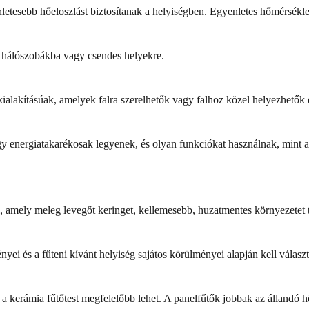
letesebb hőeloszlást biztosítanak a helyiségben. Egyenletes hőmérsékle
 hálószobákba vagy csendes helyekre.
 kialakításúak, amelyek falra szerelhetők vagy falhoz közel helyezhetők e
 energiatakarékosak legyenek, és olyan funkciókat használnak, mint az
, amely meleg levegőt keringet, kellemesebb, huzatmentes környezetet 
gényei és a fűteni kívánt helyiség sajátos körülményei alapján kell vála
z a kerámia fűtőtest megfelelőbb lehet. A panelfűtők jobbak az állandó