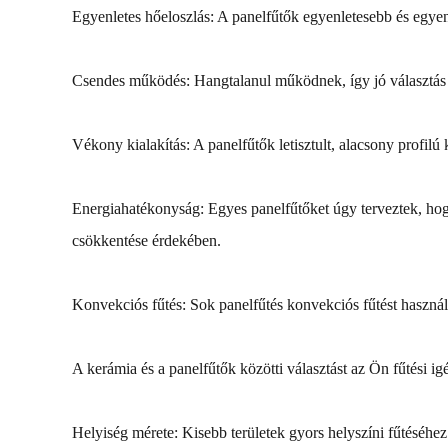
Egyenletes hőeloszlás: A panelfűtők egyenletesebb és egyen
Csendes működés: Hangtalanul működnek, így jó választás
Vékony kialakítás: A panelfűtők letisztult, alacsony profilú
Energiahatékonyság: Egyes panelfűtőket úgy terveztek, hogy
csökkentése érdekében.
Konvekciós fűtés: Sok panelfűtés konvekciós fűtést használ
A kerámia és a panelfűtők közötti választást az Ön fűtési i
Helyiség mérete: Kisebb területek gyors helyszíni fűtéséhe