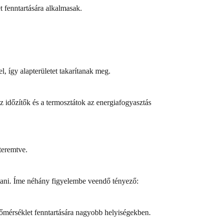
t fenntartására alkalmasak.
l, így alapterületet takarítanak meg.
 időzítők és a termosztátok az energiafogyasztás
teremtve.
sztani. Íme néhány figyelembe veendő tényező:
 hőmérséklet fenntartására nagyobb helyiségekben.